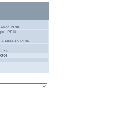
 avec PRIX
pe : PRIX
 & Mise en route
n kit
hotos