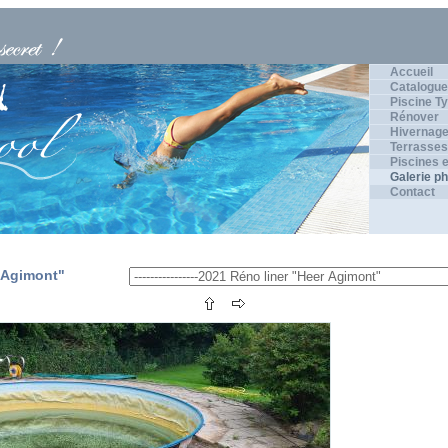
Accueil
Catalogue
Piscine Ty
Rénover
Hivernage
Terrasses
Piscines e
Galerie p
Contact
r Agimont"